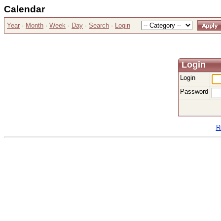
Calendar
Year
·
Month
·
Week
·
Day
·
Search
·
Login
Login
Login
Password
R