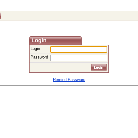
Login
Login
Password
Remind Password