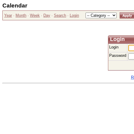
Calendar
Year
·
Month
·
Week
·
Day
·
Search
·
Login
Login
Login
Password
R